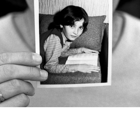
Eva: "ÉL me hizo verlo cómo nuestro secreto,llegué a pensar que se trataba de algo especial. Me había elegido a mí y a nadie más"